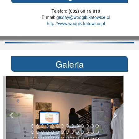
Telefon:
(032) 60 19 810
E-mail:
gisday@wodgik.katowice.pl
http://www.wodgik.katowice.pl
Galeria
Poprzednie
Nast