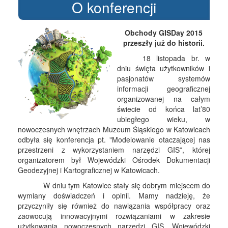
O konferencji
Obchody GISDay 2015
przeszły już do historii.
18 listopada br. w
dniu święta użytkowników i
pasjonatów systemów
informacji geograficznej
organizowanej na całym
świecie od końca lat’80
ubiegłego wieku, w
nowoczesnych wnętrzach Muzeum Śląskiego w Katowicach
odbyła się konferencja pt. "Modelowanie otaczającej nas
przestrzeni z wykorzystaniem narzędzi GIS”, której
organizatorem był Wojewódzki Ośrodek Dokumentacji
Geodezyjnej i Kartograficznej w Katowicach.
W dniu tym Katowice stały się dobrym miejscem do
wymiany doświadczeń i opinii. Mamy nadzieję, że
przyczyniły się również do nawiązania współpracy oraz
zaowocują innowacyjnymi rozwiązaniami w zakresie
użytkowania nowoczesnych narzędzi GIS. Wojewódzki