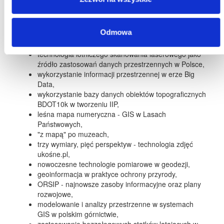
Problematyka konferencji
Odmowa
polskie pomiary geodezyjne na Spitsbergenie,
technologia lotniczego skanowania laserowego jako
źródło zastosowań danych przestrzennych w Polsce,
wykorzystanie informacji przestrzennej w erze Big
Data,
wykorzystanie bazy danych obiektów topograficznych
BDOT10k w tworzeniu IIP,
leśna mapa numeryczna - GIS w Lasach
Państwowych,
"z mapą" po muzeach,
trzy wymiary, pięć perspektyw - technologia zdjęć
ukośne.pl,
nowoczesne technologie pomiarowe w geodezji,
geoinformacja w praktyce ochrony przyrody,
ORSIP - najnowsze zasoby informacyjne oraz plany
rozwojowe,
modelowanie i analizy przestrzenne w systemach
GIS w polskim górnictwie,
zastosowanie bezzałogowych statków latających w