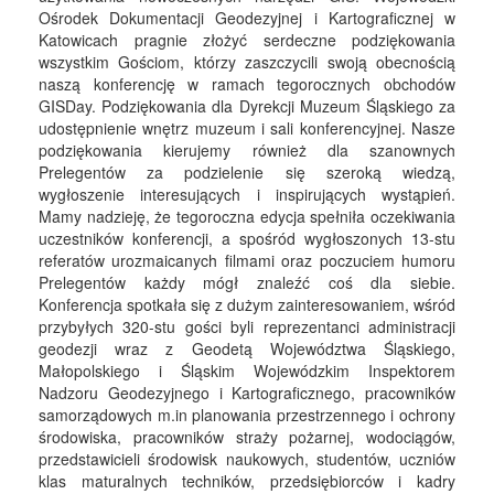
Ośrodek Dokumentacji Geodezyjnej i Kartograficznej w
Katowicach pragnie złożyć serdeczne podziękowania
wszystkim Gościom, którzy zaszczycili swoją obecnością
naszą konferencję w ramach tegorocznych obchodów
GISDay. Podziękowania dla Dyrekcji Muzeum Śląskiego za
udostępnienie wnętrz muzeum i sali konferencyjnej. Nasze
podziękowania kierujemy również dla szanownych
Prelegentów za podzielenie się szeroką wiedzą,
wygłoszenie interesujących i inspirujących wystąpień.
Mamy nadzieję, że tegoroczna edycja spełniła oczekiwania
uczestników konferencji, a spośród wygłoszonych 13-stu
referatów urozmaicanych filmami oraz poczuciem humoru
Prelegentów każdy mógł znaleźć coś dla siebie.
Konferencja spotkała się z dużym zainteresowaniem, wśród
przybyłych 320-stu gości byli reprezentanci administracji
geodezji wraz z Geodetą Województwa Śląskiego,
Małopolskiego i Śląskim Wojewódzkim Inspektorem
Nadzoru Geodezyjnego i Kartograficznego, pracowników
samorządowych m.in planowania przestrzennego i ochrony
środowiska, pracowników straży pożarnej, wodociągów,
przedstawicieli środowisk naukowych, studentów, uczniów
klas maturalnych techników, przedsiębiorców i kadry